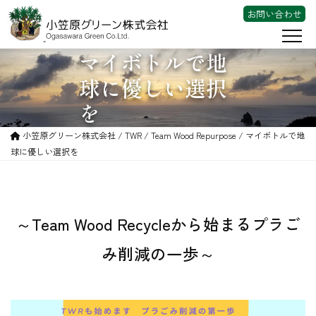
お問い合わせ
マイボトルで地
会社案内
球に優しい選択
事業内容
を
東京宝島チャレンジプロジェクト
小笠原グリーン株式会社 /
TWR
/
Team Wood Repurpose
/ マイボトルで地
球に優しい選択を
TWR
Team Wood Repurpose
2025年度 森づくり年間計画
～Team Wood Recycleから始まるプラご
ESD開催情報
み削減の一歩～
マイボトルで地球に優しい選択を
体験レビュー