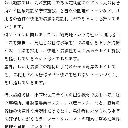
公共施設では、島の玄関口である定期船おがさわら丸の待合
所から医療施設や学校施設、各自然公園地のトイレなど、利
用者の皆様が快適で清潔な施設利用ができるよう心掛けてま
いります。
特にトイレに関しましては、観光地という特性から利用者ニ
ーズを類推し、発注者の仕様水準を1～2段階引き上げた清掃
回数・手法を採用し、快適・清潔性をより高めたトイレ施設
を提供していきたいと考えております。
屋外。しかも清潔さの維持に手間のかかる海岸のトイレで
も、ご利用される皆様が「不快さを感じないトイレづくり」
を目指していきます。
行政施設では、小笠原支庁舎や国の出先機関である小笠原総
合事務所、亜熱帯農業センター、水産センターなど、職員の
皆様の快適性や清潔性だけでなく、発注者に求められる水準
を確保しながらもライフサイクルコストの縮減に努めた清掃
管理を目指していきます。