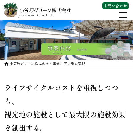
お問い合わせ
会社案内
事業内容
施設管理
小笠原グリーン株式会社 /
事業内容
/ 施設管理
環境保全
緑地等自然地管理
ライフサイクルコストを重視しつつ
東京宝島チャレンジプロジェクト
も、
TWR
観光地の施設として最大限の施設効果
動画
を創出する。
採用情報