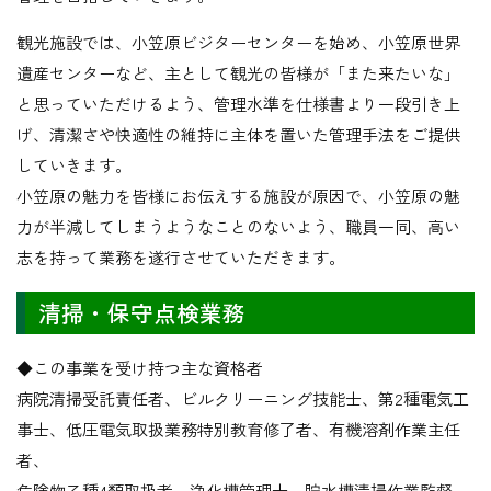
観光施設では、小笠原ビジターセンターを始め、小笠原世界
遺産センターなど、主として観光の皆様が「また来たいな」
と思っていただけるよう、管理水準を仕様書より一段引き上
げ、清潔さや快適性の維持に主体を置いた管理手法をご提供
していきます。
小笠原の魅力を皆様にお伝えする施設が原因で、小笠原の魅
力が半減してしまうようなことのないよう、職員一同、高い
志を持って業務を遂行させていただきます。
清掃・保守点検業務
◆この事業を受け持つ主な資格者
病院清掃受託責任者、ビルクリーニング技能士、第2種電気工
事士、低圧電気取扱業務特別教育修了者、有機溶剤作業主任
者、
危険物乙種4類取扱者、浄化槽管理士、貯水槽清掃作業監督