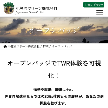
お問い合わせ
会社案内
オープンバッジ
事業内容
東京宝島チャレンジプロジェクト
小笠原グリーン株式会社 /
TWR
/ オープンバッジ
TWR
オープンバッジでTWR体験を可視
Team Wood Repurpose
化！
環境学習
循環型社会
進学や就職、転職に+α。
Internship
世界自然遺産ならではのSDGs体験とその履歴が、あなたの選
オープンバッジ
択肢を拡げます。