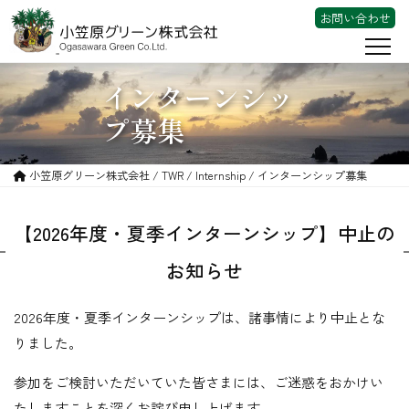
お問い合わせ
インターンシッ
会社案内
プ募集
事業内容
東京宝島チャレンジプロジェクト
小笠原グリーン株式会社 /
TWR
/
Internship
/ インターンシップ募集
TWR
【2026年度・夏季インターンシップ】中止の
動画
お知らせ
採用情報
2026年度・夏季インターンシップは、諸事情により中止とな
りました。
参加をご検討いただいていた皆さまには、ご迷惑をおかけい
たしますことを深くお詫び申し上げます。