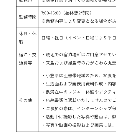
7:00-16:00（昼休憩2時間）
勤務時間
※業務内容により変更となる場合があります
休日・休
日曜・祝日（イベント日程により平日振替と
暇
宿泊・交
・現地での宿泊場所はご用意させていただき
通費等
・来島および帰島時のおがさわら丸運賃（2
・小笠原は亜熱帯地域のため、30度を超える
・生活面および発表用資料作成・内容検討に
・島滞在中のレジャー体験やアクティビティ
その他
・応募書類は返却いたしませんのでご了承く
・ご参加の際は、インターンシップ保険への
・活動中に撮影した写真や動画は、弊社のプ
・写真や動画の撮影および編集には、ご自身