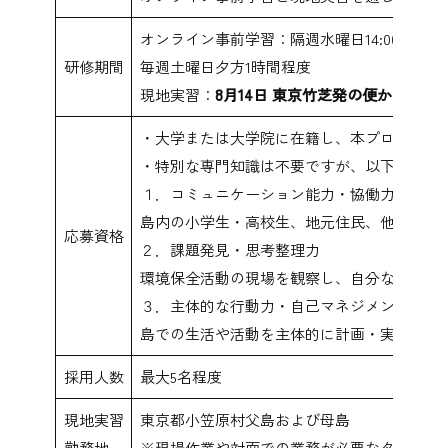
オンライン事前学習：隔週水曜日14:00から1
研修期間
毎週土曜日夕方1時間程度
現地実習：
8月14日 東京竹芝発の便から9月1
・大学または大学院に在籍し、本プログラム
・特別な専門知識は不要ですが、以下の力を
１．コミュニケーション能力・協働力
島内の小学生・高校生、地元住民、他の実習
応募資格
２．課題発見・思考整理力
環境保全活動の現場を観察し、自分なりの課
３．主体的な行動力・自己マネジメント力
島での生活や活動を主体的に計画・実行し、
採用人数
最大5名程度
現地実習
東京都小笠原村父島および母島
勤務地
※現場作業や対面での業務が必要なタイミン