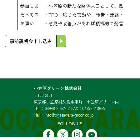
参加にあ
・小笠原の新たな関係人口として、島民との
たっての
・TPOに応じた言動や、報告・連絡・相談
お願い
・意見や改善点があれば積極的に発言し、相
事前説明会申し込み
小笠原グリーン株式会社
〒100-2101
東京都小笠原村父島字東町 小笠原グリーン内
TEL：04998-2-2523 / FAX：04998-2-3669
Mail：info@ogasawara-green.co.jp
FOLLOW US