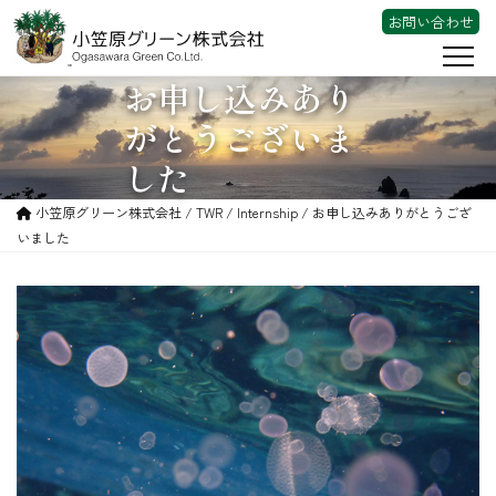
お問い合わせ
お申し込みあり
会社案内
がとうございま
事業内容
した
東京宝島チャレンジプロジェクト
小笠原グリーン株式会社 /
TWR
/
Internship
/ お申し込みありがとうござ
いました
TWR
動画
採用情報